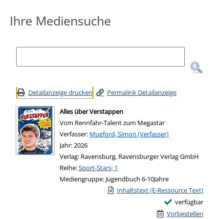
Ihre Mediensuche
Detailanzeige drucken
Permalink Detailanzeige
Alles über Verstappen
Vom Rennfahr-Talent zum Megastar
Verfasser:
Suche nach diesem Verfasser
Mugford, Simon (Verfasser)
Jahr:
2026
Verlag:
Ravensburg, Ravensburger Verlag GmbH
Reihe:
Sport-Stars; 1
Mediengruppe:
Jugendbuch 6-10Jahre
Link zu einem externen Medieninhalt -
Inhaltstext (E-Ressource Text)
verfügbar
Vorbestellen