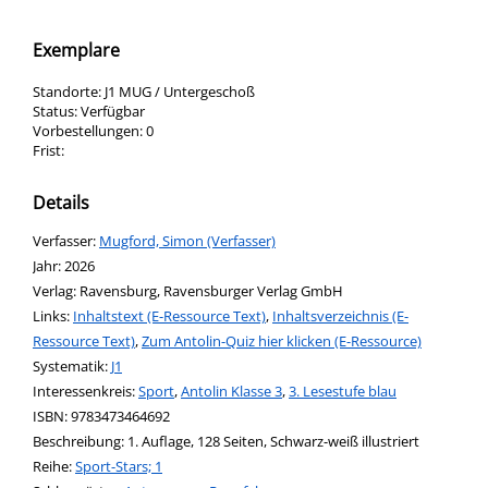
Exemplare
Standorte:
J1 MUG / Untergeschoß
Status:
Verfügbar
Vorbestellungen:
0
Frist:
Details
Verfasser:
Suche nach diesem Verfasser
Mugford, Simon (Verfasser)
Jahr:
2026
Verlag:
Ravensburg, Ravensburger Verlag GmbH
opens in new tab
Links:
Diesen Link in neuem Tab öffnen
Inhaltstext (E-Ressource Text)
,
Inhaltsverzeichnis (E-
Ressource Text)
,
Zum Antolin-Quiz hier klicken (E-Ressource)
Systematik:
Suche nach dieser Systematik
J1
Interessenkreis:
Suche nach diesem Interessenskreis
Sport
,
Antolin Klasse 3
,
3. Lesestufe blau
ISBN:
9783473464692
Beschreibung:
1. Auflage, 128 Seiten, Schwarz-weiß illustriert
Reihe:
Sport-Stars; 1