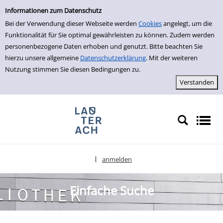
Einfache Suche
zur Navigation springen
zum Inhalt springen
Zur Detailanzeige springen
Informationen zum Datenschutz
Bei der Verwendung dieser Webseite werden
Cookies
angelegt, um die
Funktionalität für Sie optimal gewährleisten zu können. Zudem werden
personenbezogene Daten erhoben und genutzt. Bitte beachten Sie
hierzu unsere allgemeine
Datenschutzerklärung
. Mit der weiteren
Nutzung stimmen Sie diesen Bedingungen zu.
anmelden
|
Sprache auswählen
Einfache Suche