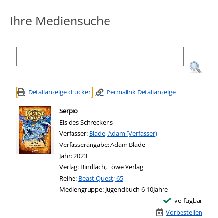
Ihre Mediensuche
Detailanzeige drucken
Permalink Detailanzeige
Serpio
Eis des Schreckens
Verfasser:
Suche nach diesem Verfasser
Blade, Adam (Verfasser)
Verfasserangabe:
Adam Blade
Jahr:
2023
Verlag:
Bindlach, Löwe Verlag
Reihe:
Beast Quest; 65
Mediengruppe:
Jugendbuch 6-10Jahre
verfügbar
Vorbestellen