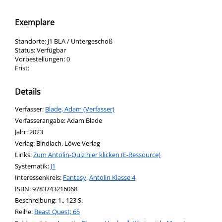
Exemplare
Standorte:
J1 BLA / Untergeschoß
Status:
Verfügbar
Vorbestellungen:
0
Frist:
Details
Verfasser:
Suche nach diesem Verfasser
Blade, Adam (Verfasser)
Verfasserangabe:
Adam Blade
Jahr:
2023
Verlag:
Bindlach, Löwe Verlag
opens in new tab
Links:
Diesen Link in neuem Tab öffnen
Zum Antolin-Quiz hier klicken (E-Ressource)
Systematik:
Suche nach dieser Systematik
J1
Interessenkreis:
Suche nach diesem Interessenskreis
Fantasy
,
Antolin Klasse 4
ISBN:
9783743216068
Beschreibung:
1., 123 S.
Reihe:
Beast Quest; 65