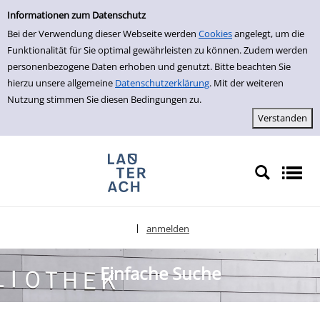
Einfache Suche
zur Navigation springen
zum Inhalt springen
Zur Detailanzeige springen
Informationen zum Datenschutz
Bei der Verwendung dieser Webseite werden
Cookies
angelegt, um die
Funktionalität für Sie optimal gewährleisten zu können. Zudem werden
personenbezogene Daten erhoben und genutzt. Bitte beachten Sie
hierzu unsere allgemeine
Datenschutzerklärung
. Mit der weiteren
Nutzung stimmen Sie diesen Bedingungen zu.
anmelden
|
Sprache auswählen
Einfache Suche