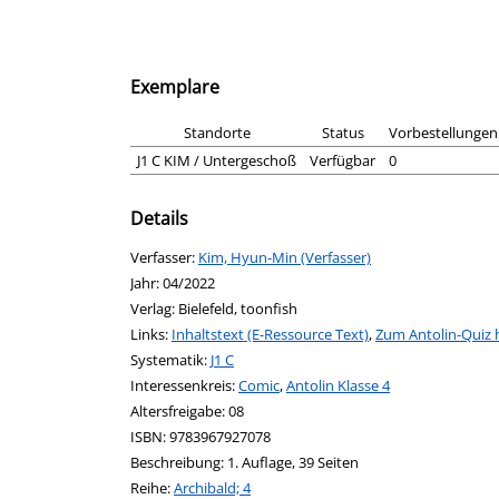
Exemplare
Standorte
Status
Vorbestellungen
J1 C KIM / Untergeschoß
Verfügbar
0
Details
Verfasser:
Suche nach diesem Verfasser
Kim, Hyun-Min (Verfasser)
Jahr:
04/2022
Verlag:
Bielefeld, toonfish
opens in new tab
Links:
Diesen Link in neuem Tab öffnen
Inhaltstext (E-Ressource Text)
,
Zum Antolin-Quiz h
Systematik:
Suche nach dieser Systematik
J1 C
Interessenkreis:
Suche nach diesem Interessenskreis
Comic
,
Antolin Klasse 4
Altersfreigabe:
08
ISBN:
9783967927078
Beschreibung:
1. Auflage, 39 Seiten
Reihe:
Archibald; 4