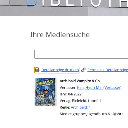
Ihre Mediensuche
Detailanzeige drucken
Permalink Detailanzeige
Archibald Vampire & Co.
Verfasser:
Suche nach diesem Verfasser
Kim, Hyun-Min (Verfasser)
Jahr:
04/2022
Verlag:
Bielefeld, toonfish
Reihe:
Archibald; 4
Mediengruppe:
Jugendbuch 6-10Jahre