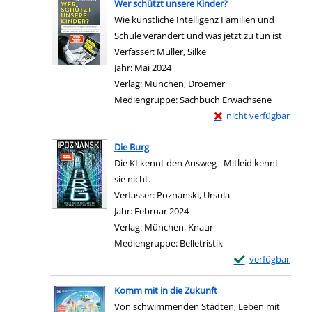
Wer schützt unsere Kinder?
Wie künstliche Intelligenz Familien und
Schule verändert und was jetzt zu tun ist
Verfasser:
Müller, Silke
Suche nach diesem Verfa
Jahr:
Mai 2024
Verlag:
München, Droemer
Mediengruppe:
Sachbuch Erwachsene
Exemplar-Details von 
nicht verfügbar
Die Burg
Die KI kennt den Ausweg - Mitleid kennt
sie nicht.
Verfasser:
Poznanski, Ursula
Suche nach diesem 
Jahr:
Februar 2024
Verlag:
München, Knaur
Mediengruppe:
Belletristik
Exemplar-Details 
verfügbar
Komm mit in die Zukunft
Von schwimmenden Städten, Leben mit