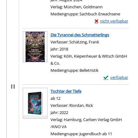
Verlag:
München, Goldmann
Mediengruppe:
Sachbuch Erwachsene
Exemplar-Details von A
nicht verfügbar
Die Tyrannei des Schmetterlings
Verfasser:
Schätzing, Frank
Suche nach diesem V
Jahr:
2018
Verlag:
Köln, Kiepenheuer & Witsch GmbH
& Co.
Mediengruppe:
Belletristik
Exemplar-Details 
verfügbar
Tochter der Tiefe
ab 12
Verfasser:
Riordan, Rick
Suche nach diesem Verf
Jahr:
2022
Verlag:
Hamburg, Carlsen Verlag GmbH
/KNO VA
Mediengruppe:
Jugendbuch ab 11