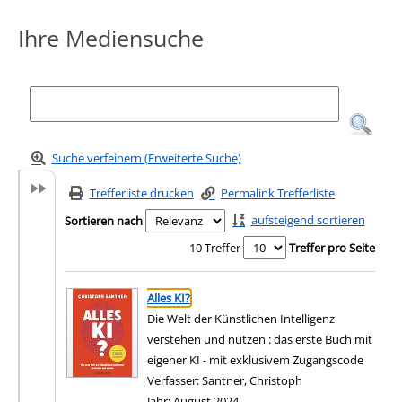
Ihre Mediensuche
Suche verfeinern (Erweiterte Suche)
Trefferliste drucken
Permalink Trefferliste
aufsteigend sortieren
Sortieren nach
10 Treffer
Treffer pro Seite
Suchergebnis
Zu den Suchfiltern springen
Alles KI?
Die Welt der Künstlichen Intelligenz
verstehen und nutzen : das erste Buch mit
eigener KI - mit exklusivem Zugangscode
Verfasser:
Santner, Christoph
Suche nach diesem
Jahr:
August 2024