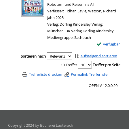
Robotern und Reisen ins All
Verfasser:
Tidhar, Lavie
;
Watson, Richard
Suche n
Jahr:
2025
Verlag:
Dorling Kindersley Verlag;
München, DK Verlag Dorling Kindersley
Mediengruppe:
Sachbuch
Exemplar-Details
verfügbar
Zu den Suchfiltern springen
aufsteigend sortieren
Sortieren nach
10 Treffer
Treffer pro Seite
Trefferliste drucken
Permalink Trefferliste
OPEN V 12.0.0.20
Copyright 2024 by Bücherei Lauterach