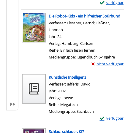
Exemplar-Details 
verfügbar
Die Robot-Kids - ein hilfreicher Spürhund
Verfasser:
Flessner, Bernd
;
Fleßner,
Hannah
Suche nach diesem Verfasser
Jahr:
24
Verlag:
Hamburg, Carlsen
Reihe:
Einfach lesen lernen
Mediengruppe:
Jugendbuch 6-10Jahre
Exemplar-Details von D
nicht verfügbar
Künstliche Intelligenz
Verfasser:
Jefferis, David
Suche nach diesem Verf
Jahr:
2002
Verlag:
Loewe
Reihe:
Megatech
Mediengruppe:
Sachbuch
Exemplar-Details 
verfügbar
Schlau, schlauer, KI?