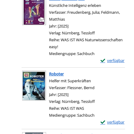
Künstliche Intelligenz erleben
Verfasser:
Freudenberg, Julia
;
Feldmann,
Matthias
Suche nach diesem Verfasser
Jahr:
[2025]
Verlag:
Nürnberg, Tessloff
Reihe:
WAS IST WAS Naturwissenschaften
easy!
Mediengruppe:
Sachbuch
Exemplar-Details 
verfügbar
Roboter
Helfer mit Superkräften
Verfasser:
Flessner, Bernd
Suche nach diesem Ve
Jahr:
[2025]
Verlag:
Nürnberg, Tessloff
Reihe:
WAS IST WAS
Mediengruppe:
Sachbuch
Exemplar-Details
verfügbar