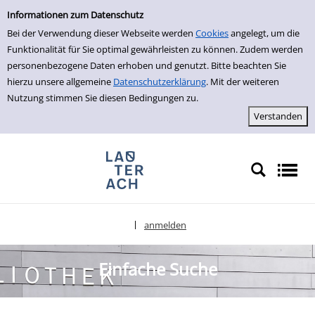
Einfache Suche
zur Navigation springen
zum Inhalt springen
Zu den Suchfiltern springen
Zur Trefferliste springen
Informationen zum Datenschutz
Bei der Verwendung dieser Webseite werden
Cookies
angelegt, um die
Funktionalität für Sie optimal gewährleisten zu können. Zudem werden
personenbezogene Daten erhoben und genutzt. Bitte beachten Sie
hierzu unsere allgemeine
Datenschutzerklärung
. Mit der weiteren
Nutzung stimmen Sie diesen Bedingungen zu.
anmelden
|
Sprache auswählen
Einfache Suche