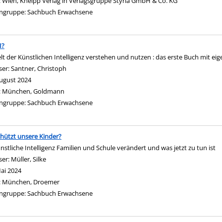
:
Wien, Kneipp Verlag in Verlagsgruppe Styria GmbH & Co. KG
ngruppe:
Sachbuch Erwachsene
I?
lt der Künstlichen Intelligenz verstehen und nutzen : das erste Buch mit ei
ser:
Santner, Christoph
Suche nach diesem Verfasser
ugust 2024
:
München, Goldmann
ngruppe:
Sachbuch Erwachsene
hützt unsere Kinder?
nstliche Intelligenz Familien und Schule verändert und was jetzt zu tun ist
ser:
Müller, Silke
Suche nach diesem Verfasser
ai 2024
:
München, Droemer
ngruppe:
Sachbuch Erwachsene