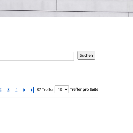
2
3
4
Letzte Seite
37 Treffer
Treffer pro Seite