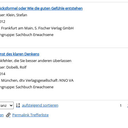
ücksformel oder Wie die guten Gefühle entstehen
ser:
Klein, Stefan
Suche nach diesem Verfasser
012
:
Frankfurt am Main, S. Fischer Verlag GmbH
ngruppe:
Sachbuch Erwachsene
nst des klaren Denkens
kfehler, die Sie besser anderen überlassen
ser:
Dobelli, Rolf
Suche nach diesem Verfasser
014
:
München, dtv Verlagsgesellschaft /KNO VA
ngruppe:
Sachbuch Erwachsene
ringen
aufsteigend sortieren
1
ken
Permalink Trefferliste