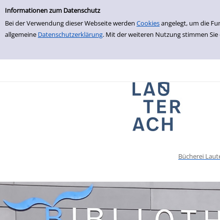
Einfache Suche
zur Navigation springen
zum Inhalt springen
Zu den Suchfiltern springen
Zur Trefferliste springen
Informationen zum Datenschutz
Bei der Verwendung dieser Webseite werden
Cookies
angelegt, um die Fu
allgemeine
Datenschutzerklärung
. Mit der weiteren Nutzung stimmen Sie
Bücherei Laut