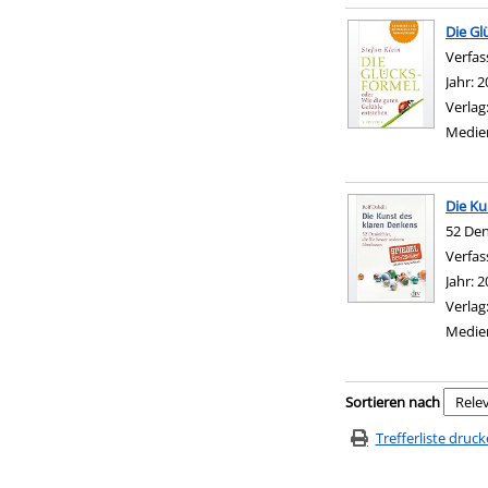
Die Gl
Verfas
Jahr:
2
Verlag
Medie
Die Ku
52 Den
Verfas
Jahr:
2
Verlag
Medie
Zu den Suchfiltern sp
Sortieren nach
Trefferliste druc