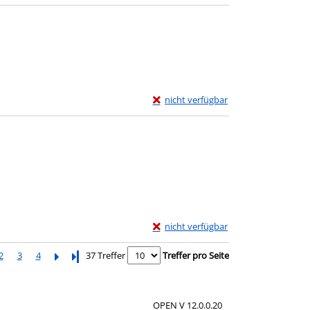
Exemplar-Details von Die Glücksform
nicht verfügbar
Exemplar-Details von Die Kunst des 
nicht verfügbar
2
3
4
Letzte Seite
37 Treffer
Treffer pro Seite
OPEN V 12.0.0.20