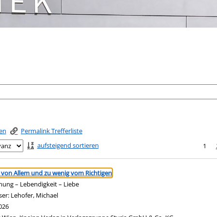
ken
Permalink Trefferliste
aufsteigend sortieren
1
ringen
l von Allem und zu wenig vom Richtigen
ung – Lebendigkeit – Liebe
ser:
Lehofer, Michael
Suche nach diesem Verfasser
026