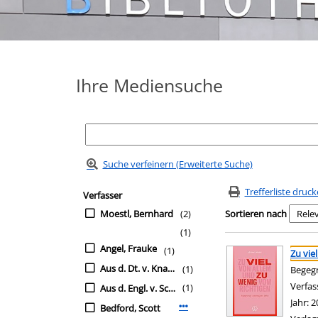
Ihre Mediensuche
Suche verfeinern (Erweiterte Suche)
Zur Trefferliste springen
Suchfilter
Trefferliste druc
Verfasser
Moestl, Bernhard
(2)
Sortieren nach
(1)
Suchergebnis
Zu den Suchfiltern sp
Angel, Frauke
(1)
Zu vie
Aus d. Dt. v. Knauer, G. Maximilian
(1)
Begegn
Verfas
(1)
Aus d. Engl. v. Schuler, Karin
Jahr:
2
Bedford, Scott
Mehr Verfasser-Filter anzeigen