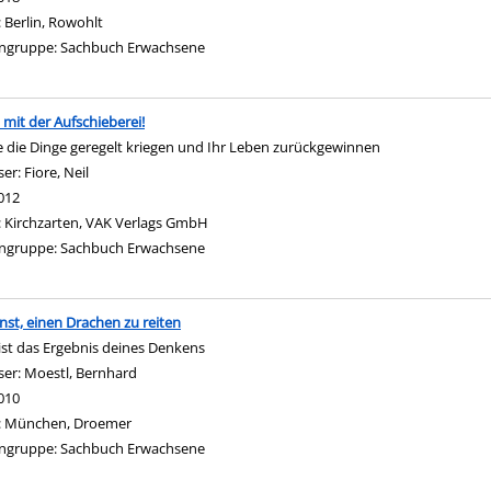
:
Berlin, Rowohlt
ngruppe:
Sachbuch Erwachsene
 mit der Aufschieberei!
e die Dinge geregelt kriegen und Ihr Leben zurückgewinnen
ser:
Fiore, Neil
Suche nach diesem Verfasser
012
:
Kirchzarten, VAK Verlags GmbH
ngruppe:
Sachbuch Erwachsene
nst, einen Drachen zu reiten
 ist das Ergebnis deines Denkens
ser:
Moestl, Bernhard
Suche nach diesem Verfasser
010
:
München, Droemer
ngruppe:
Sachbuch Erwachsene