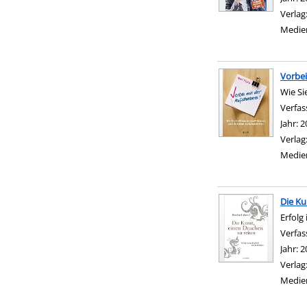
Verlag
Medie
Vorbei
Wie Si
Verfas
Jahr:
2
Verlag
Medie
Die Ku
Erfolg
Verfas
Jahr:
2
Verlag
Medie