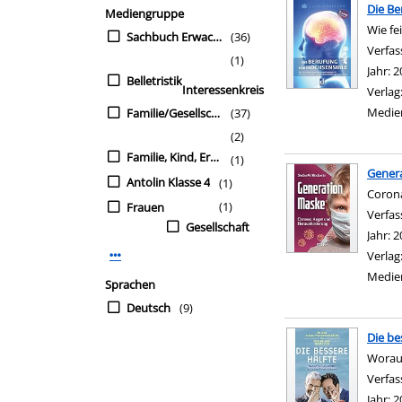
Die Be
Mediengruppe
Wie fe
Sachbuch Erwachsene
(36)
Verfas
(1)
Jahr:
2
Belletristik
Interessenkreis
Verlag
Medie
Familie/Gesellschaft/Ratgeber
(37)
(2)
Familie, Kind, Erziehung
(1)
Gener
Antolin Klasse 4
(1)
Coron
(1)
Frauen
Verfas
Gesellschaft
Jahr:
2
Verlag
Mehr Interessenkreis-Filter anzeigen
Medie
Sprachen
Deutsch
(9)
Die be
Worauf
Verfas
Jahr:
2