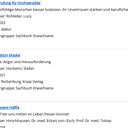
rufung für Hochsensible
infühlige Menschen besser loslassen, ihr Urvertrauen stärken und beruflich
ser:
Rohleder, Luca
Suche nach diesem Verfasser
023
:
dielus
ngruppe:
Sachbuch Erwachsene
ation Maske
a: Angst und Herausforderung
ser:
Hockertz, Stefan
Suche nach diesem Verfasser
021
:
Rottenburg, Kopp Verlag
ngruppe:
Sachbuch Erwachsene
ssere Hälfte
 wir uns mitten im Leben freuen können
ser:
Hirschhausen, Dr. med. Eckart von /Esch, Prof. Dr. med. Tobias
Suche nac
018