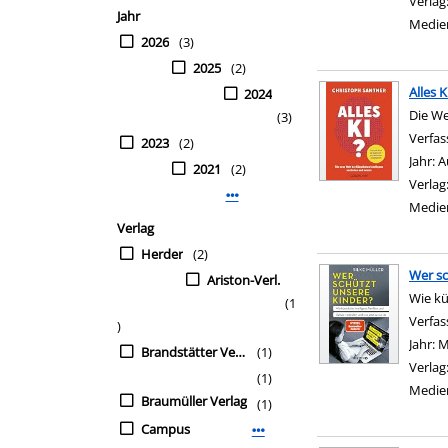
Verlag
Jahr
Medie
2026
(3)
2025
(2)
Alles K
2024
Die We
(3)
Verfas
2023
(2)
Jahr:
A
2021
(2)
Verlag
Mehr Jahr-Filter anzeigen
Medie
Verlag
Herder
(2)
Wer sc
Ariston-Verl.
Wie kü
(1
Verfas
)
Jahr:
M
Brandstätter Verlag
(1)
Verlag
(1)
Medie
Braumüller Verlag
(1)
Campus
Mehr Verlag-Filter anzeigen