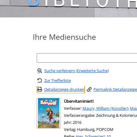
Ihre Mediensuche
Suche verfeinern (Erweiterte Suche)
Zur Trefferliste
Detailanzeige drucken
Permalink Detailanzeige
Übervitaminiert!
Verfasser:
Suche nach diesem Verfasser
Maury, William (Künstler)
;
Mau
Verfasserangabe:
Zeichnung & Kolorieru
Jahr:
2016
Verlag:
Hamburg, POPCOM
Reihe:
Hey, Schwester!; 10