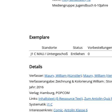
Mediengruppe:
Jugendbuch 6-10Jahre
Exemplare
Standorte
Status
Vorbestellunge
J1 C MAU / Untergeschoß
Entliehen
0
Details
Verfasser:
Suche nach diesem Verfasser
Maury, William (Künstler)
;
Maury, William (Ver
Verfasserangabe:
Zeichnung & Kolorierung William ; St
Jahr:
2016
Verlag:
Hamburg, POPCOM
opens in new tab
Links:
Diesen Link in neuem Tab öffnen
Inhaltstext (E-Ressource Text)
,
Zum Antolin-Quiz h
Systematik:
Suche nach dieser Systematik
J1 C
Interessenkreis:
Suche nach diesem Interessenskreis
Comic
,
Antolin Klasse 6