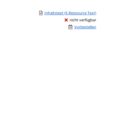
Link zu einem externen Medieninhalt - wird in neuem
Inhaltstext (E-Ressource Text)
nicht verfügbar
Vorbestellen