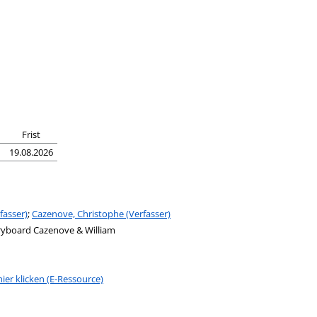
n
Frist
19.08.2026
fasser)
;
Cazenove, Christophe (Verfasser)
oryboard Cazenove & William
ier klicken (E-Ressource)