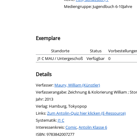
Mediengruppe:
Jugendbuch 6-10Jahre
Exemplare
Standorte
Status
Vorbestellunge
J1 C MAU / Untergeschoß
Verfügbar
0
Details
Verfasser:
Suche nach diesem Verfasser
Maury, William (Künstler)
Verfasserangabe:
Zeichnung & Kolorierung William ; St
Jahr:
2013
Verlag:
Hamburg, Tokyopop
opens in new tab
Links:
Diesen Link in neuem Tab öffnen
Zum Antolin-Quiz hier klicken (E-Ressource)
Systematik:
Suche nach dieser Systematik
J1 C
Interessenkreis:
Suche nach diesem Interessenskreis
Comic
,
Antolin Klasse 6
ISBN:
9783842007277