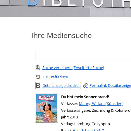
Ihre Mediensuche
Suche verfeinern (Erweiterte Suche)
Zur Trefferliste
Detailanzeige drucken
Permalink Detailanzeige
Du bist mein Sonnenbrand!
Verfasser:
Suche nach diesem Verfasser
Maury, William (Künstler)
Verfasserangabe:
Zeichnung & Kolorieru
Jahr:
2013
Verlag:
Hamburg, Tokyopop
Reihe:
Hey, Schwester!; 7