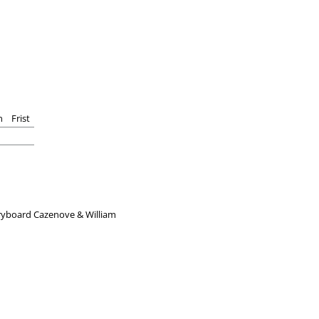
n
Frist
oryboard Cazenove & William