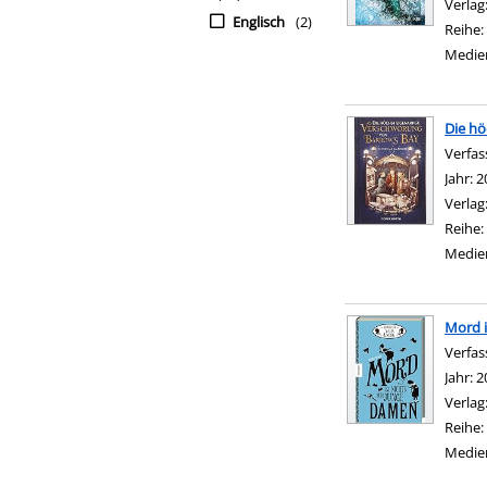
Verlag
Englisch
(2)
Reihe:
Medie
Die hö
Verfas
Jahr:
2
Verlag
Reihe:
Medie
Mord i
Verfas
Jahr:
2
Verlag
Reihe:
Medie