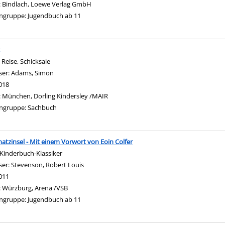
:
Bindlach, Loewe Verlag GmbH
ngruppe:
Jugendbuch ab 11
 Reise, Schicksale
ser:
Adams, Simon
Suche nach diesem Verfasser
018
:
München, Dorling Kindersley /MAIR
ngruppe:
Sachbuch
hatzinsel - Mit einem Vorwort von Eoin Colfer
Kinderbuch-Klassiker
ser:
Stevenson, Robert Louis
Suche nach diesem Verfasser
011
:
Würzburg, Arena /VSB
ngruppe:
Jugendbuch ab 11