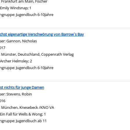
:
Frankfurt am Main, Fischer
Emily Windsnap; 1
ngruppe:
Jugendbuch 6-10Jahre
chst eigenartige Verschwörung von Barrow´s Bay
ser:
Gannon, Nicholas
Suche nach diesem Verfasser
017
:
Münster, Deutschland, Coppenrath Verlag
Archer Helmsley; 2
ngruppe:
Jugendbuch 6-10Jahre
st nichts für junge Damen
ser:
Stevens, Robin
Suche nach diesem Verfasser
016
:
München, Knesebeck /KNO VA
Ein Fall für Wells & Wong; 1
ngruppe:
Jugendbuch ab 11