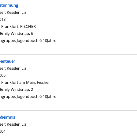
estimmung
ser:
Kessler, Liz
Suche nach diesem Verfasser
018
:
Frankfurt, FISCHER
Emily Windsnap; 6
ngruppe:
Jugendbuch 6-10Jahre
anzeigen
benteuer
ser:
Kessler, Liz
Suche nach diesem Verfasser
005
:
Frankfurt am Main, Fischer
Emily Windsnap; 2
ngruppe:
Jugendbuch 6-10Jahre
eheimnis
ser:
Kessler, Liz
Suche nach diesem Verfasser
004