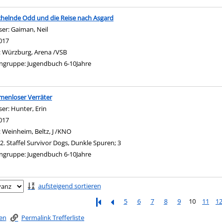
chelnde Odd und die Reise nach Asgard
ser:
Gaiman, Neil
Suche nach diesem Verfasser
017
:
Würzburg, Arena /VSB
ngruppe:
Jugendbuch 6-10Jahre
menloser Verräter
ser:
Hunter, Erin
Suche nach diesem Verfasser
017
:
Weinheim, Beltz, J /KNO
2. Staffel Survivor Dogs, Dunkle Spuren; 3
ngruppe:
Jugendbuch 6-10Jahre
ringen
aufsteigend sortieren
5
6
7
8
9
10
11
1
ken
Permalink Trefferliste