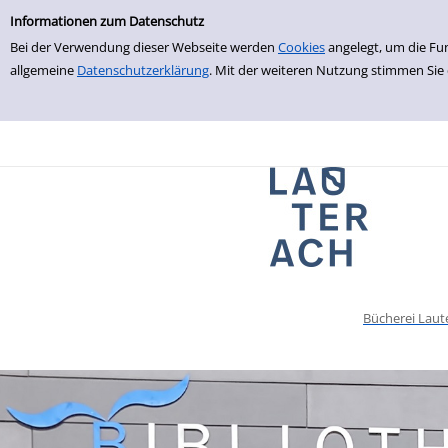
Einfache Suche
zur Navigation springen
zum Inhalt springen
Zu den Suchfiltern springen
Zur Trefferliste springen
Informationen zum Datenschutz
Bei der Verwendung dieser Webseite werden
Cookies
angelegt, um die Fu
allgemeine
Datenschutzerklärung
. Mit der weiteren Nutzung stimmen Sie
Bücherei Laut