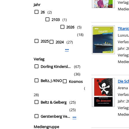
Verlag
Jahr
Medie
26
(2)
2103
(1)
2026
(5)
Titanic
(18)
Luxus,
2025
Verfas
2024
(27)
Jahr:
2
Mehr Jahr-Filter anzeigen
Verlag
Verlag
Medie
Dorling Kindersley /MAIR
(67)
(36)
Beltz, J /KNO
Die Sc
Kosmos
Arena 
(
Verfas
28)
Jahr:
2
Beltz & Gelberg
(25)
Verlag
(25)
Medie
Gerstenberg Verlag /PRO
Mehr Verlag-Filter anzeigen
Mediengruppe