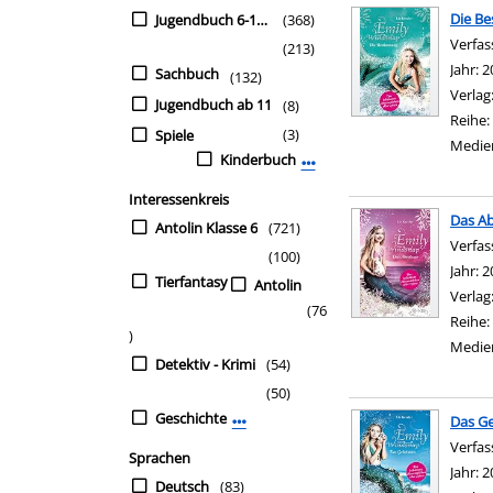
Die B
Jugendbuch 6-10Jahre
(368)
Verfas
(213)
Jahr:
2
Sachbuch
(132)
Verlag
Jugendbuch ab 11
(8)
Reihe:
(3)
Spiele
Medie
Kinderbuch
Mehr Mediengruppe-Filter 
Interessenkreis
Das A
Antolin Klasse 6
(721)
Verfas
(100)
Jahr:
2
Tierfantasy
Antolin
Verlag
(76
Reihe:
)
Medie
Detektiv - Krimi
(54)
(50)
Geschichte
Das G
Mehr Interessenkreis-Filter anzeigen
Verfas
Sprachen
Jahr:
2
Deutsch
(83)