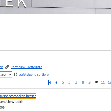
ken
Permalink Trefferliste
aufsteigend sortieren
5
6
7
8
9
10
11
1
ringen
 Küsse schmecken besser
ser:
Allert, Judith
Suche nach diesem Verfasser
009