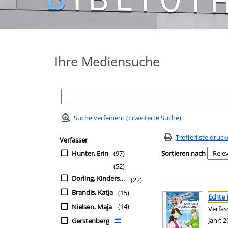
Ihre Mediensuche
Suche verfeinern (Erweiterte Suche)
Zur Trefferliste springen
Suchfilter
Trefferliste druc
Verfasser
Hunter, Erin
(97)
Sortieren nach
(52)
Dorling, Kindersley
(22)
Suchergebnis
Zu den Suchfiltern sp
Brandis, Katja
(15)
Echte
(14)
Nielsen, Maja
Verfas
Jahr:
2
Gerstenberg
Mehr Verfasser-Filter anzeigen