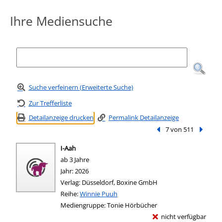
Ihre Mediensuche
Suche verfeinern (Erweiterte Suche)
Zur Trefferliste
Detailanzeige drucken
Permalink Detailanzeige
Vorheriger Treffer
7 von 511
Nächste
I-Aah
ab 3 Jahre
Suche nach diesem Verfasser
Jahr:
2026
Verlag:
Düsseldorf, Boxine GmbH
Reihe:
Winnie Puuh
Mediengruppe:
Tonie Hörbücher
nicht verfügbar