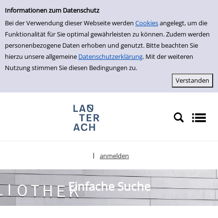
Einfache Suche
zur Navigation springen
zum Inhalt springen
Zur Detailanzeige springen
Informationen zum Datenschutz
Bei der Verwendung dieser Webseite werden
Cookies
angelegt, um die
Funktionalität für Sie optimal gewährleisten zu können. Zudem werden
personenbezogene Daten erhoben und genutzt. Bitte beachten Sie
hierzu unsere allgemeine
Datenschutzerklärung
. Mit der weiteren
Nutzung stimmen Sie diesen Bedingungen zu.
anmelden
|
Sprache auswählen
Einfache Suche