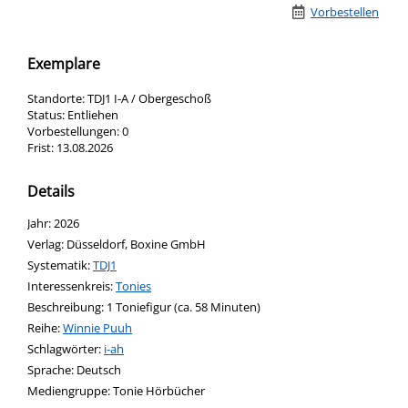
Vorbestellen
Exemplare
Standorte:
TDJ1 I-A / Obergeschoß
Status:
Entliehen
Vorbestellungen:
0
Frist:
13.08.2026
Details
Suche nach diesem Verfasser
Jahr:
2026
Verlag:
Düsseldorf, Boxine GmbH
opens in new tab
Diesen Link in neuem Tab öffnen
Systematik:
Suche nach dieser Systematik
TDJ1
Interessenkreis:
Suche nach diesem Interessenskreis
Tonies
Beschreibung:
1 Toniefigur (ca. 58 Minuten)
Reihe:
Winnie Puuh
Schlagwörter:
i-ah
Suche nach dieser Beteiligten Person
Sprache:
Deutsch
Mediengruppe:
Tonie Hörbücher