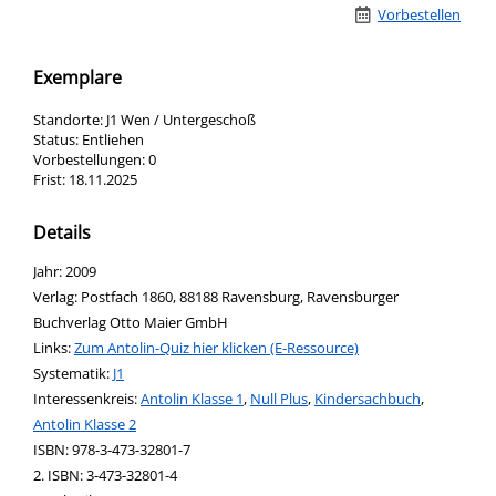
Vorbestellen
Exemplare
Standorte:
J1 Wen / Untergeschoß
Status:
Entliehen
Vorbestellungen:
0
Frist:
18.11.2025
Details
Suche nach diesem Verfasser
Jahr:
2009
Verlag:
Postfach 1860, 88188 Ravensburg, Ravensburger
Buchverlag Otto Maier GmbH
opens in new tab
Links:
Diesen Link in neuem Tab öffnen
Zum Antolin-Quiz hier klicken (E-Ressource)
Systematik:
Suche nach dieser Systematik
J1
Interessenkreis:
Suche nach diesem Interessenskreis
Antolin Klasse 1
,
Null Plus
,
Kindersachbuch
,
Antolin Klasse 2
ISBN:
978-3-473-32801-7
2. ISBN:
3-473-32801-4