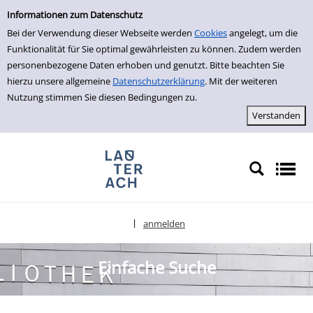
Einfache Suche
zur Navigation springen
zum Inhalt springen
Zur Detailanzeige springen
Informationen zum Datenschutz
Bei der Verwendung dieser Webseite werden
Cookies
angelegt, um die
Funktionalität für Sie optimal gewährleisten zu können. Zudem werden
personenbezogene Daten erhoben und genutzt. Bitte beachten Sie
hierzu unsere allgemeine
Datenschutzerklärung
. Mit der weiteren
Nutzung stimmen Sie diesen Bedingungen zu.
anmelden
|
Sprache auswählen
Einfache Suche