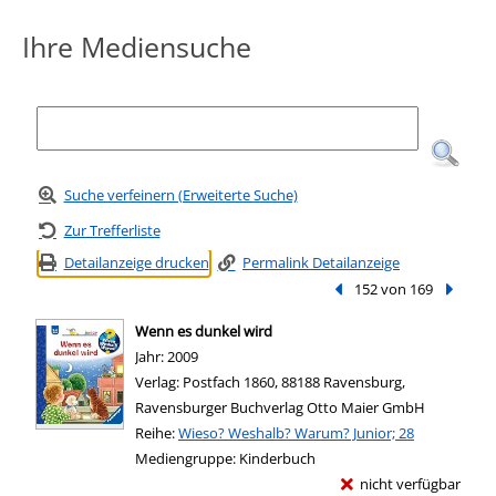
Ihre Mediensuche
Suche verfeinern (Erweiterte Suche)
Zur Trefferliste
Detailanzeige drucken
Permalink Detailanzeige
Vorheriger Treffer
152 von 169
Nächste
Wenn es dunkel wird
Suche nach diesem Verfasser
Jahr:
2009
Verlag:
Postfach 1860, 88188 Ravensburg,
Ravensburger Buchverlag Otto Maier GmbH
Reihe:
Wieso? Weshalb? Warum? Junior; 28
Mediengruppe:
Kinderbuch
nicht verfügbar