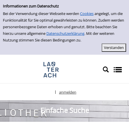
Einfache Suche
zur Navigation springen
zum Inhalt springen
Zur Detailanzeige springen
Informationen zum Datenschutz
Bei der Verwendung dieser Webseite werden
Cookies
angelegt, um die
Funktionalität für Sie optimal gewährleisten zu können. Zudem werden
personenbezogene Daten erhoben und genutzt. Bitte beachten Sie
hierzu unsere allgemeine
Datenschutzerklärung
. Mit der weiteren
Nutzung stimmen Sie diesen Bedingungen zu.
anmelden
|
Sprache auswählen
Einfache Suche