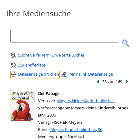
Ihre Mediensuche
Suche verfeinern (Erweiterte Suche)
Zur Trefferliste
Detailanzeige drucken
Permalink Detailanzeige
Vorheriger Treffer
33 von 169
Nächste
Der Papagei
Verfasser:
Suche nach diesem Verfasser
Meyers kleine Kinderbibliothek
Verfasserangabe:
Meyers kleine Kinderbibliothek
Jahr:
2006
Verlag:
FISCHER Meyers
Reihe:
Meyers Kinderbibliothek; 86
Mediengruppe:
Sachbuch