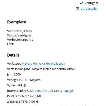
verfügbar
Vorbestellen
Exemplare
Standorte:
J1 Mey
Status:
Verfügbar
Vorbestellungen:
0
Frist:
Details
Verfasser:
Suche nach diesem Verfasser
Meyers kleine Kinderbibliothek
Verfasserangabe:
Meyers kleine Kinderbibliothek
Jahr:
2006
Verlag:
FISCHER Meyers
opens in new tab
Diesen Link in neuem Tab öffnen
Systematik:
Suche nach dieser Systematik
J1
Interessenkreis:
Suche nach diesem Interessenskreis
Kindersachbuch
,
Kiste
,
Papagei
ISBN:
978-3-7373-7101-8
2. ISBN:
3-7373-7101-6