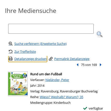
Ihre Mediensuche
Suche verfeinern (Erweiterte Suche)
Zur Trefferliste
Detailanzeige drucken
Permalink Detailanzeige
Vorheriger Treffer
75 von 169
Nächste
Rund um den Fußball
Verfasser:
Suche nach diesem Verfasser
Nieländer, Peter
Jahr:
2014
Verlag:
Ravensburg, Ravensburger Buchverlag
Reihe:
Wieso? Weshalb? Warum?; 35
Mediengruppe:
Kinderbuch
verfügbar