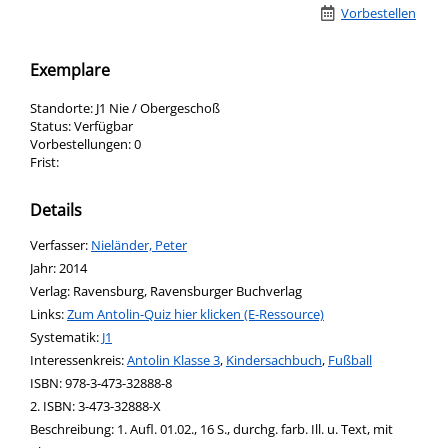
Vorbestellen
Exemplare
Standorte:
J1 Nie / Obergeschoß
Status:
Verfügbar
Vorbestellungen:
0
Frist:
Details
Verfasser:
Suche nach diesem Verfasser
Nieländer, Peter
Jahr:
2014
Verlag:
Ravensburg, Ravensburger Buchverlag
opens in new tab
Links:
Diesen Link in neuem Tab öffnen
Zum Antolin-Quiz hier klicken (E-Ressource)
Systematik:
Suche nach dieser Systematik
J1
Interessenkreis:
Suche nach diesem Interessenskreis
Antolin Klasse 3
,
Kindersachbuch
,
Fußball
ISBN:
978-3-473-32888-8
2. ISBN:
3-473-32888-X
Beschreibung:
1. Aufl. 01.02., 16 S., durchg. farb. Ill. u. Text, mit