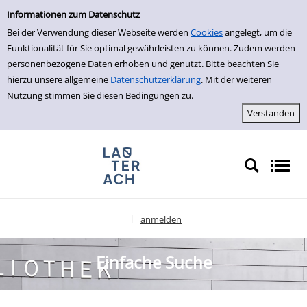
Einfache Suche
zur Navigation springen
zum Inhalt springen
Zur Detailanzeige springen
Informationen zum Datenschutz
Bei der Verwendung dieser Webseite werden
Cookies
angelegt, um die
Funktionalität für Sie optimal gewährleisten zu können. Zudem werden
personenbezogene Daten erhoben und genutzt. Bitte beachten Sie
hierzu unsere allgemeine
Datenschutzerklärung
. Mit der weiteren
Nutzung stimmen Sie diesen Bedingungen zu.
anmelden
|
Sprache auswählen
Einfache Suche