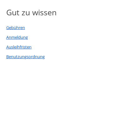
Medium öffnen Robert will Weihnachten! von Tracey Corderoy
Medium ö
Gut zu wissen
Gebühren
Anmeldung
Ausleihfristen
Benutzungsordnung