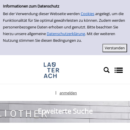
Erweiterte Suche
zur Navigation springen
zum Inhalt springen
Zur erweiterten Suche springen
Informationen zum Datenschutz
Bei der Verwendung dieser Webseite werden
Cookies
angelegt, um die
Funktionalität für Sie optimal gewährleisten zu können. Zudem werden
personenbezogene Daten erhoben und genutzt. Bitte beachten Sie
hierzu unsere allgemeine
Datenschutzerklärung
. Mit der weiteren
Nutzung stimmen Sie diesen Bedingungen zu.
anmelden
|
Sprache auswählen
Erweiterte Suche