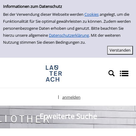
Erweiterte Suche
zur Navigation springen
zum Inhalt springen
Zur erweiterten Suche springen
Informationen zum Datenschutz
Bei der Verwendung dieser Webseite werden
Cookies
angelegt, um die
Funktionalität für Sie optimal gewährleisten zu können. Zudem werden
personenbezogene Daten erhoben und genutzt. Bitte beachten Sie
hierzu unsere allgemeine
Datenschutzerklärung
. Mit der weiteren
Nutzung stimmen Sie diesen Bedingungen zu.
anmelden
|
Sprache auswählen
Erweiterte Suche